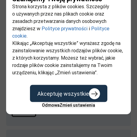
Strona korzysta z plików cookies. Szczegóły
o używanych przez nas plikach cookie oraz
Wydział Spraw Obywatelskich
zasadach przetwarzania danych osobowych
i Przedsiębiorczości
znajdziesz w
Polityce prywatności
i
Polityce
cookie
.
E‑usługi
Klikając „Akceptuję wszystkie” wyrażasz zgodę na
zainstalowanie wszystkich rodzajów plików cookie,
z których korzystamy. Możesz też wybrać, jakie
Dla obywatela - gov.pl
rodzaje plików cookie zainstalujemy na Twoim
urządzeniu, klikając „Zmień ustawienia”.
Akceptuję wszystkie
Odmowa
Zmień ustawienia
Dla przedsiębiorcy - gov.pl