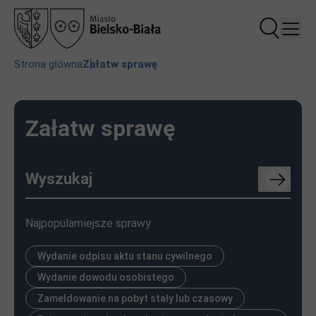
Przejdź
Przejdź
Przejdź
Przejdź
do
do
do
do
treści
nagłówka
stopki
ustawień
plików
Ścieżka
Strona główna
Załatw sprawę
cookie
nawigacyjna
Załatw sprawę
Wyszukaj sprawę
Najpopularniejsze sprawy
Wydanie odpisu aktu stanu cywilnego
Wydanie dowodu osobistego
Zameldowanie na pobyt stały lub czasowy