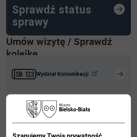
Sprawdź status
sprawy
Umów wizytę / Sprawdź
kolejkę
Wydział Komunikacji
Wydział Geodezji i Kartografii
Szanujemy Twoją prywatność