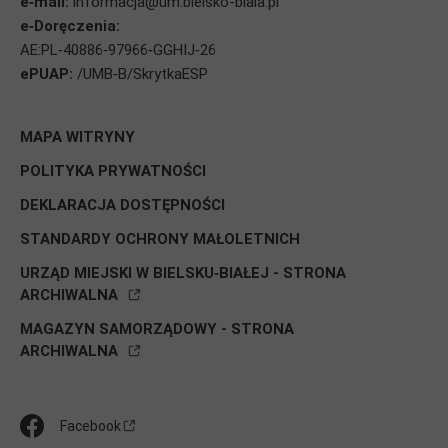
e‑mail:
informacja@um.bielsko-biala.pl
e‑Doręczenia:
AE:PL‑40886‑97966‑GGHIJ‑26
ePUAP:
/UMB‑B/SkrytkaESP
STOPKA
MAPA WITRYNY
POLITYKA PRYWATNOŚCI
DEKLARACJA DOSTĘPNOŚCI
STANDARDY OCHRONY MAŁOLETNICH
URZĄD MIEJSKI W BIELSKU‑BIAŁEJ - STRONA
ARCHIWALNA
MAGAZYN SAMORZĄDOWY - STRONA
ARCHIWALNA
Media
Facebook