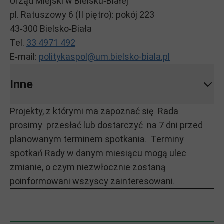
Urząd Miejski w Bielsku‑Białej
pl. Ratuszowy 6 (II piętro): pokój 223
43‑300 Bielsko‑Biała
Tel.
33 4971 492
E‑mail:
politykaspol@um.bielsko-biala.pl
Inne
Projekty, z którymi ma zapoznać się Rada
prosimy przesłać lub dostarczyć na 7 dni przed
planowanym terminem spotkania. Terminy
spotkań Rady w danym miesiącu mogą ulec
zmianie, o czym niezwłocznie zostaną
poinformowani wszyscy zainteresowani.