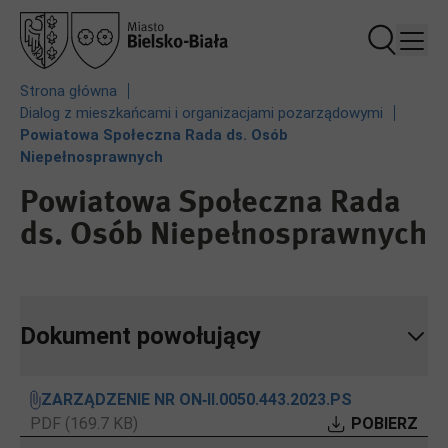
Przejdź
Przejdź
Przejdź
Przejdź
do
do
do
do
treści
nagłówka
stopki
ustawień
plików
Ścieżka
Strona główna
cookie
Dialog z mieszkańcami i organizacjami pozarządowymi
nawigacyjna
Powiatowa Społeczna Rada ds. Osób
Niepełnosprawnych
Powiatowa Społeczna Rada
ds. Osób Niepełnosprawnych
Dokument powołujący
ZARZĄDZENIE NR ON‑II.0050.443.2023.PS
PDF (169.7 KB)
POBIERZ