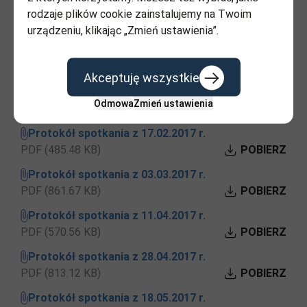
PDF (887.88 KB)
POBIERZ
rodzaje plików cookie zainstalujemy na Twoim
2017 rok:
urządzeniu, klikając „Zmień ustawienia”.
Protokół spotkania z 23.01.2017 r.
PDF (1.12 MB)
POBIERZ
Akceptuję wszystkie
Protokół spotkania z 07.02.2017 r.
Odmowa
Zmień ustawienia
PDF (793.71 KB)
POBIERZ
Protokół spotkania z 17.02.2017 r.
PDF (485.48 KB)
POBIERZ
Protokół spotkania z 03.03.2017 r.
PDF (861.67 KB)
POBIERZ
Protokół spotkania z 11.04.2017 r.
PDF (570.56 KB)
POBIERZ
Protokół spotkania z 28.04.2017 r.
PDF (813.12 KB)
POBIERZ
Protokół spotkania z 18.05.2017 r.