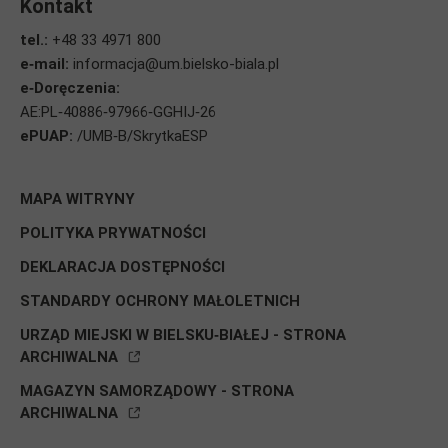
Kontakt
tel.:
+48 33 4971 800
e‑mail:
informacja@um.bielsko-biala.pl
e‑Doręczenia:
AE:PL‑40886‑97966‑GGHIJ‑26
ePUAP:
/UMB‑B/SkrytkaESP
STOPKA
MAPA WITRYNY
POLITYKA PRYWATNOŚCI
DEKLARACJA DOSTĘPNOŚCI
STANDARDY OCHRONY MAŁOLETNICH
URZĄD MIEJSKI W BIELSKU‑BIAŁEJ - STRONA
ARCHIWALNA
MAGAZYN SAMORZĄDOWY - STRONA
ARCHIWALNA