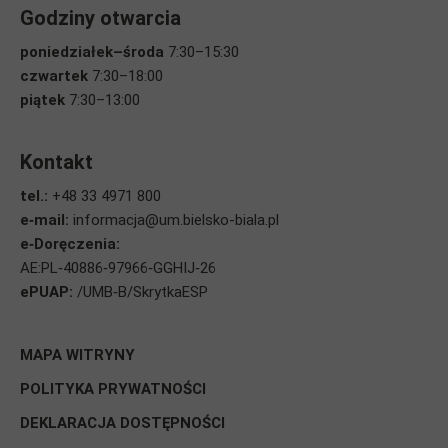
Godziny otwarcia
poniedziałek–środa
7:30–15:30
czwartek
7:30–18:00
piątek
7:30–13:00
Kontakt
tel.:
+48 33 4971 800
e‑mail:
informacja@um.bielsko-biala.pl
e‑Doręczenia:
AE:PL‑40886‑97966‑GGHIJ‑26
ePUAP:
/UMB‑B/SkrytkaESP
STOPKA
MAPA WITRYNY
POLITYKA PRYWATNOŚCI
DEKLARACJA DOSTĘPNOŚCI