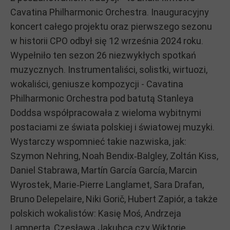
Cavatina Philharmonic Orchestra. Inauguracyjny
koncert całego projektu oraz pierwszego sezonu
w historii CPO odbył się 12 września 2024 roku.
Wypełniło ten sezon 26 niezwykłych spotkań
muzycznych. Instrumentaliści, solistki, wirtuozi,
wokaliści, geniusze kompozycji - Cavatina
Philharmonic Orchestra pod batutą Stanleya
Doddsa współpracowała z wieloma wybitnymi
postaciami ze świata polskiej i światowej muzyki.
Wystarczy wspomnieć takie nazwiska, jak:
Szymon Nehring, Noah Bendix‑Balgley, Zoltán Kiss,
Daniel Stabrawa, Martín García García, Marcin
Wyrostek, Marie‑Pierre Langlamet, Sara Drafan,
Bruno Delepelaire, Niki Gorič, Hubert Zapiór, a także
polskich wokalistów: Kasię Moś, Andrzeja
Lamperta, Czesława Jakubca czy Wiktorię