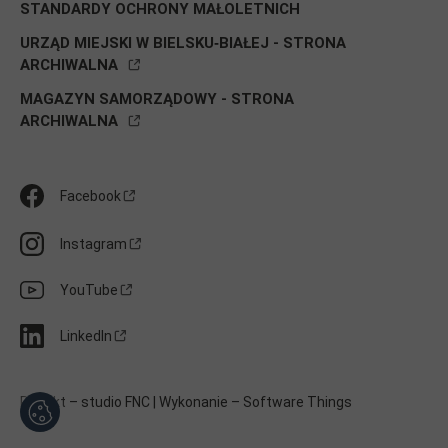
STANDARDY OCHRONY MAŁOLETNICH
URZĄD MIEJSKI W BIELSKU‑BIAŁEJ - STRONA
ARCHIWALNA
MAGAZYN SAMORZĄDOWY - STRONA
ARCHIWALNA
Media
Facebook
społecznościowe
Instagram
YouTube
LinkedIn
Projekt –
studio FNC
| Wykonanie –
Software Things