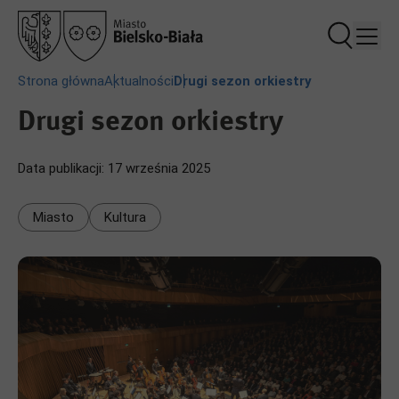
Przejdź
Przejdź
Przejdź
Przejdź
do
do
do
do
treści
nagłówka
stopki
ustawień
plików
Ścieżka
Strona główna
Aktualności
Drugi sezon orkiestry
cookie
nawigacyjna
Drugi sezon orkiestry
Data publikacji:
17 września 2025
Miasto
Kultura